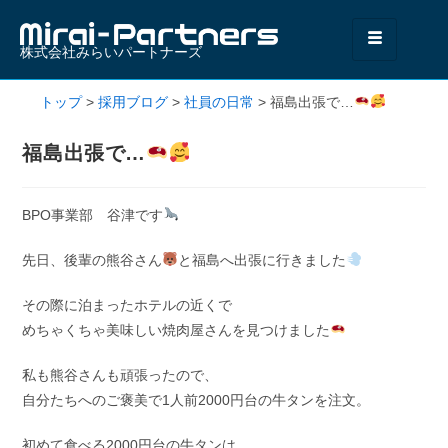
株式会社みらいパートナーズ
トップ
>
採用ブログ
>
社員の日常
>
福島出張で…
福島出張で…
BPO事業部 谷津です
先日、後輩の熊谷さん
と福島へ出張に行きました
その際に泊まったホテルの近くで
めちゃくちゃ美味しい焼肉屋さんを見つけました
私も熊谷さんも頑張ったので、
自分たちへのご褒美で1人前2000円台の牛タンを注文。
初めて食べる2000円台の牛タンは