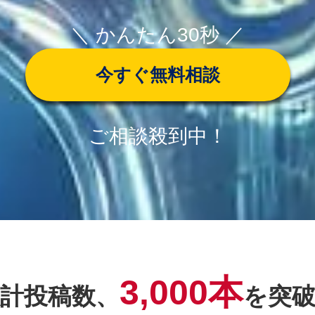
＼ かんたん30秒 ／
今すぐ無料相談
ご相談殺到中！
3,000本
計投稿数、
を突