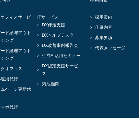
ス内容
採用情報
クオフィスサービ
ITサービス
採用案内
DX伴走支援
仕事内容
ピード給与アウト
DXヘルプデスク
募集要項
ーシング
DX改善事例報告会
代表メッセージ
ピード経理アウト
生成AI活用セミナー
ーシング
DX認定支援サービ
ックオフィス
ス
S運用代行
菊池顧問
ームページ更新代
ルマガ代行
@2024 Mirai-Partners