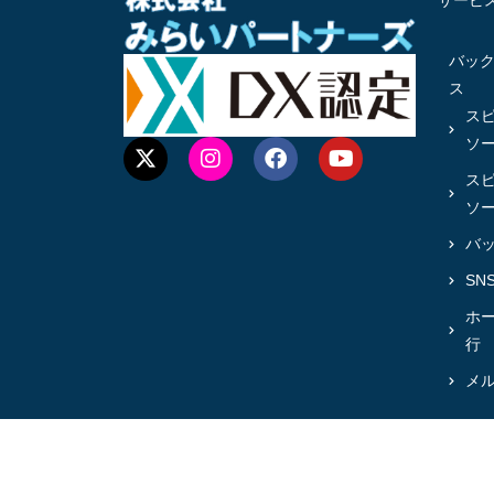
サービ
バッ
ス
ス
ソ
ス
ソ
バ
SN
ホ
行
メ