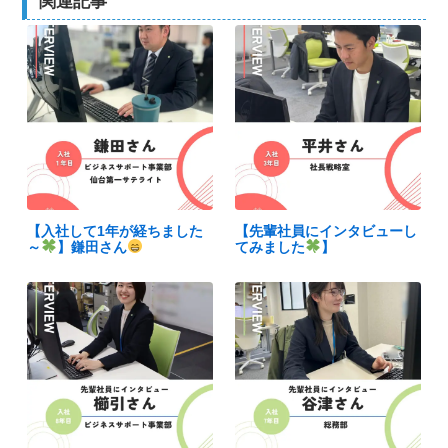
関連記事
【入社して1年が経ちました
【先輩社員にインタビューし
～
】鎌田さん
てみました
】