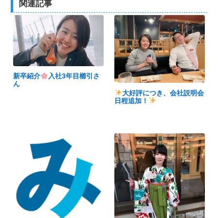
関連記事
新卒紹介
入社3年目櫛引さ
ん
大好評につき、会社説明会
日程追加！