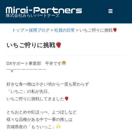
株式会社みらいパートナーズ
トップ
>
採用ブログ
>
社員の日常
>
いちご狩りに挑戦
いちご狩りに挑戦
DXサポート事業部 平井です
￣V￣￣￣￣￣￣￣￣
好きな食べ物は小さい頃から一度も変わらず
「いちご」の私が先日、
いちご狩りに挑戦してきました
とちおとめや紅ほっぺ、よつぼしなど
様々な品種がある中で一番の推しは
宮城県産の「もういっこ」