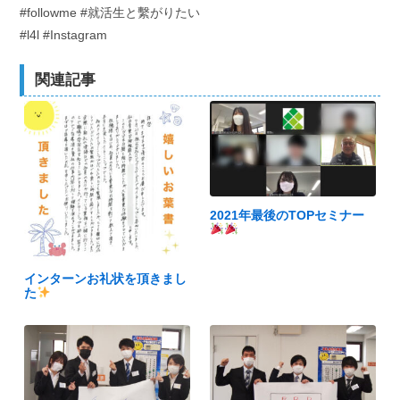
#followme #就活生と繫がりたい
#l4l #Instagram
関連記事
2021年最後のTOPセミナー
インターンお礼状を頂きまし
た