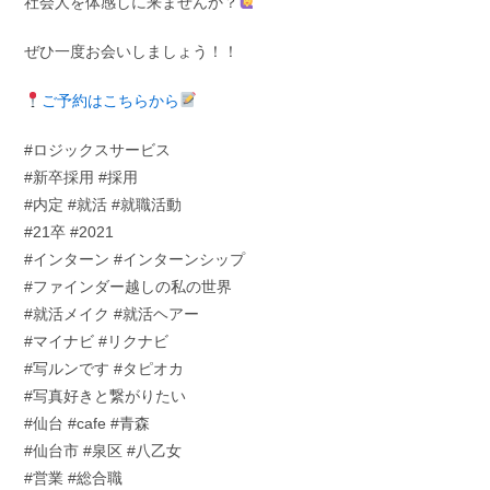
社会人を体感しに来ませんか？
ぜひ一度お会いしましょう！！
ご予約はこちらから
#ロジックスサービス
#新卒採用 #採用
#内定 #就活 #就職活動
#21卒 #2021
#インターン #インターンシップ
#ファインダー越しの私の世界
#就活メイク #就活ヘアー
#マイナビ #リクナビ
#写ルンです #タピオカ
#写真好きと繋がりたい
#仙台 #cafe #青森
#仙台市 #泉区 #八乙女
#営業 #総合職