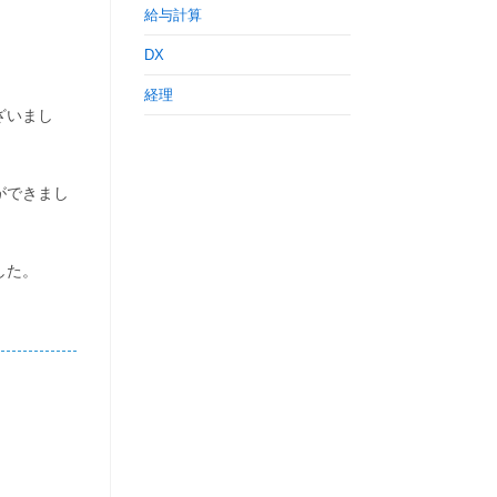
給与計算
DX
経理
ざいまし
ができまし
した。