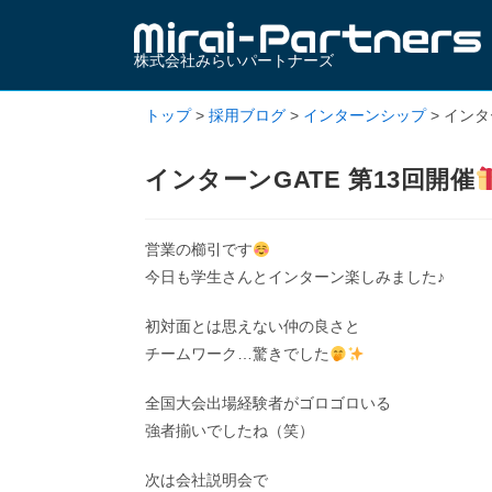
株式会社みらいパートナーズ
トップ
>
採用ブログ
>
インターンシップ
>
インタ
インターンGATE 第13回開催
営業の櫛引です
今日も学生さんとインターン楽しみました♪
初対面とは思えない仲の良さと
チームワーク…驚きでした
全国大会出場経験者がゴロゴロいる
強者揃いでしたね（笑）
次は会社説明会で