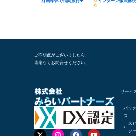
計画年休で福岡旅行✈
インターン徹底解
ご不明点がございましたら、
遠慮なくお問合せください。
サービ
バッ
ス
ス
ソ