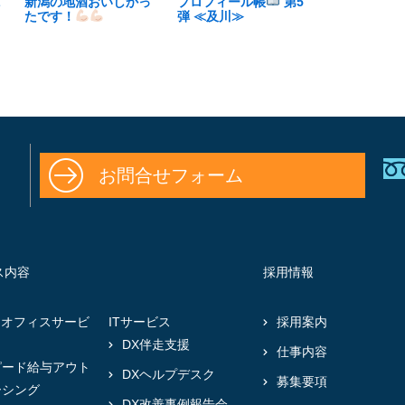
説
新潟の地酒おいしかっ
プロフィール帳
第5
たです！
弾 ≪及川≫
お問合せフォーム
ス内容
採用情報
クオフィスサービ
ITサービス
採用案内
DX伴走支援
仕事内容
ピード給与アウト
DXヘルプデスク
募集要項
ーシング
DX改善事例報告会