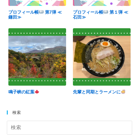
プロフィール帳
第7弾 ≪
プロフィール帳
第１弾 ≪
鎌田≫
石田≫
鳴子峡の紅葉
先輩と同期とラーメンに
検索