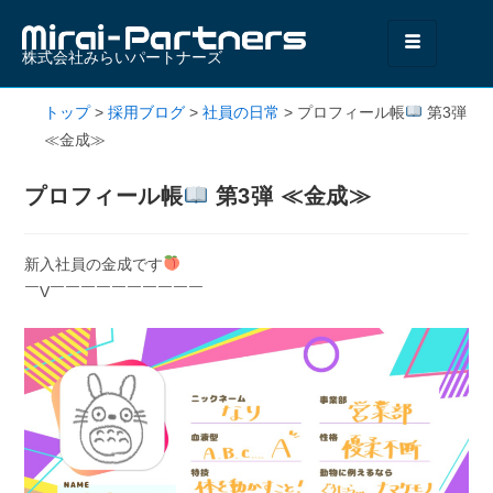
株式会社みらいパートナーズ
トップ
>
採用ブログ
>
社員の日常
>
プロフィール帳
第3弾
≪金成≫
プロフィール帳
第3弾 ≪金成≫
新入社員の金成です
￣V￣￣￣￣￣￣￣￣￣￣