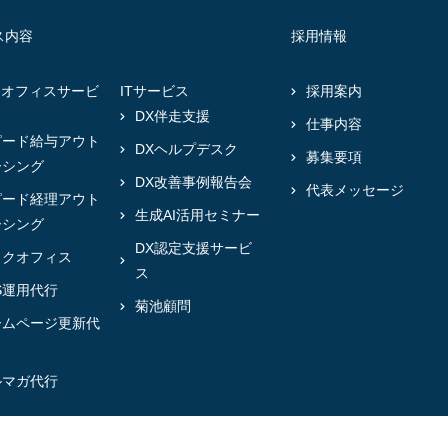
ス内容
採用情報
クオフィスサービ
ITサービス
採用案内
DX伴走支援
仕事内容
ピード給与アウト
DXヘルプデスク
募集要項
ーシング
DX改善事例報告会
代表メッセージ
ピード経理アウト
生成AI活用セミナー
ーシング
DX認定支援サービ
ックオフィス
ス
S運用代行
菊池顧問
ームページ更新代
ルマガ代行