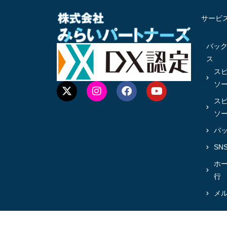
サービ
バッ
ス
ス
ソ
ス
ソ
バ
SN
ホ
行
メ