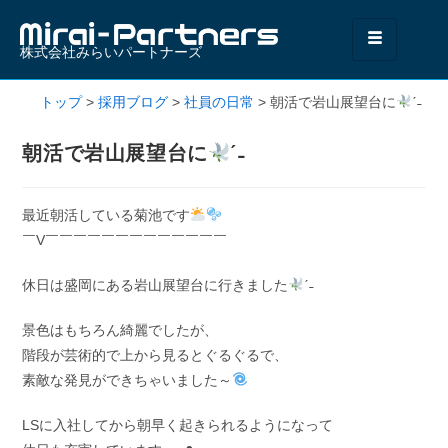
株式会社みらいパートナーズ
トップ
>
採用ブログ
>
社員の日常
>
朝活で岩山展望台に
ˊ˗
朝活で岩山展望台に
ˊ˗
最近朝活している菊池です
￣V￣￣￣￣￣￣￣￣￣￣￣￣￣
休日は盛岡にある岩山展望台に行きました
ˊ˗
景色はもちろん綺麗でしたが、
階段が芸術的で上から見るとぐるぐるで、
素敵な発見ができちゃいました～
LSに入社してから朝早く起きられるようになって