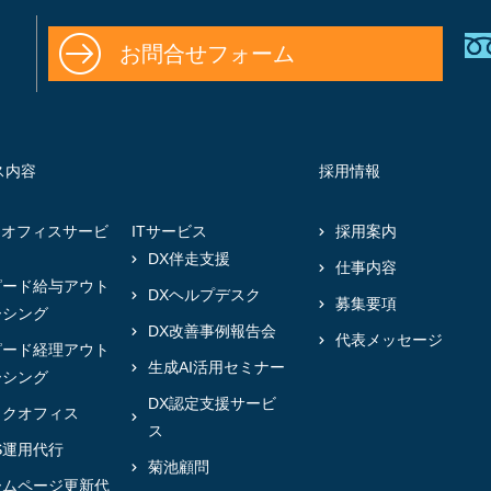
お問合せフォーム
ス内容
採用情報
クオフィスサービ
ITサービス
採用案内
DX伴走支援
仕事内容
ピード給与アウト
DXヘルプデスク
募集要項
ーシング
DX改善事例報告会
代表メッセージ
ピード経理アウト
生成AI活用セミナー
ーシング
DX認定支援サービ
ックオフィス
ス
S運用代行
菊池顧問
ームページ更新代