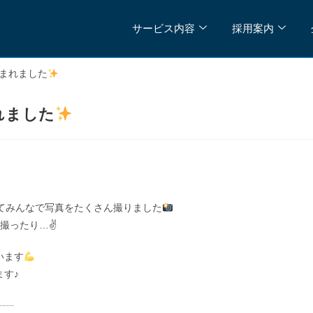
サービス内容
採用案内
集まれました
れました
てみんなで写真をたくさん撮りました
撮ったり…✌️
います
す♪
┈┈