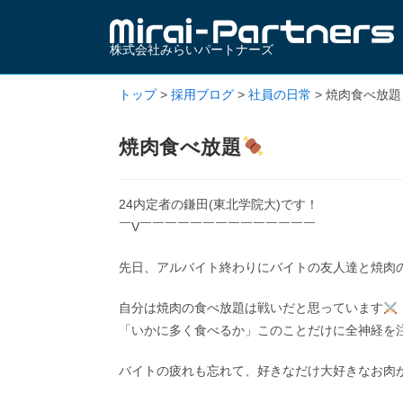
株式会社みらいパートナーズ
トップ
>
採用ブログ
>
社員の日常
>
焼肉食べ放題
焼肉食べ放題
24内定者の鎌田(東北学院大)です！
￣V￣￣￣￣￣￣￣￣￣￣￣￣￣￣
先日、アルバイト終わりにバイトの友人達と焼肉
自分は焼肉の食べ放題は戦いだと思っています
「いかに多く食べるか」このことだけに全神経を
バイトの疲れも忘れて、好きなだけ大好きなお肉