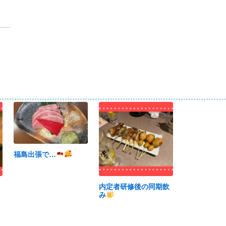
┈┈
福島出張で…
内定者研修後の同期飲
み