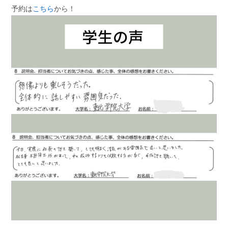
予約は
こちら
から！