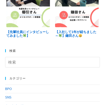
【先輩社員にインタビューし
【入社して1年が経ちました
てみました
】
～
】鎌田さん
検索
カテゴリー
BPO
SNS