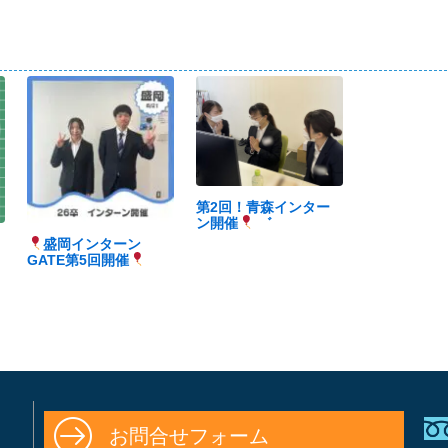
第2回！青森インター
ン開催
゛
盛岡インターン
GATE第5回開催
お問合せフォーム