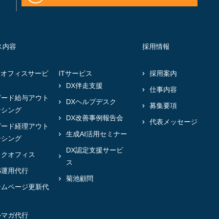
ス内容
採用情報
クオフィスサービ
ITサービス
採用案内
DX伴走支援
仕事内容
ピード給与アウト
DXヘルプデスク
募集要項
ーシング
DX改善事例報告会
代表メッセージ
ピード経理アウト
生成AI活用セミナー
ーシング
DX認定支援サービ
ックオフィス
ス
S運用代行
菊池顧問
ームページ更新代
ルマガ代行