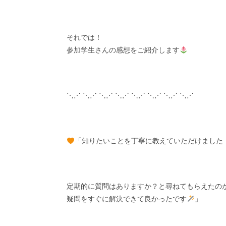
それでは！
参加学生さんの感想をご紹介します
⋱⋰ ⋱⋰ ⋱⋰ ⋱⋰ ⋱⋰ ⋱⋰ ⋱⋰ ⋱⋰
「知りたいことを丁寧に教えていただけました
定期的に質問はありますか？と尋ねてもらえたの
疑問をすぐに解決できて良かったです
」