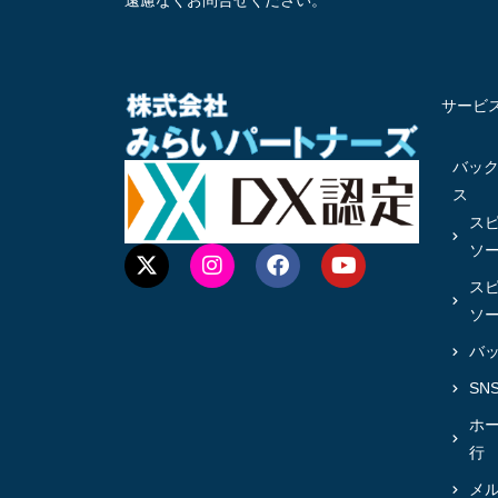
遠慮なくお問合せください。
サービ
バッ
ス
ス
ソ
ス
ソ
バ
SN
ホ
行
メ