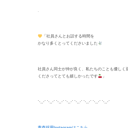
.
「社員さんとお話する時間を
かなり多くとってくださいました
社員さん同士が仲が良く、私たちのことも優しく
くださってとても嬉しかったです
」
⋱⋰ ⋱⋰ ⋱⋰ ⋱⋰ ⋱⋰ ⋱⋰ ⋱⋰ ⋱⋰
青森採用Instagramはこちら