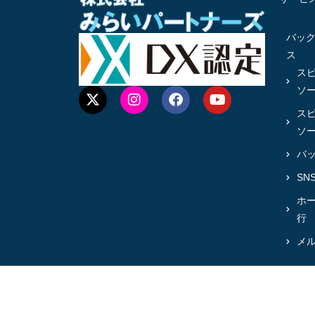
バッ
ス
ス
ソ
ス
ソ
バ
SN
ホ
行
メ