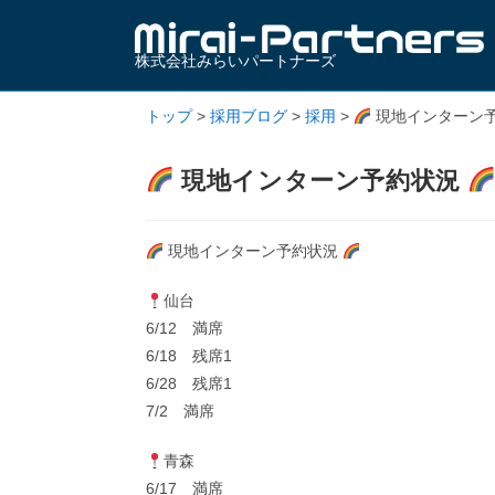
株式会社みらいパートナーズ
トップ
>
採用ブログ
>
採用
>
現地インターン
現地インターン予約状況
現地インターン予約状況
仙台
6/12 満席
6/18 残席1
6/28 残席1
7/2 満席
青森
6/17 満席