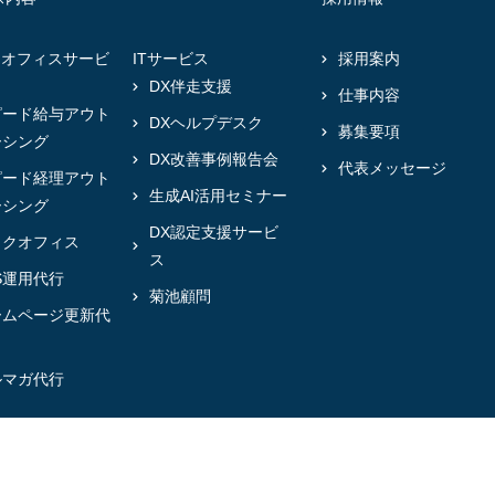
クオフィスサービ
ITサービス
採用案内
DX伴走支援
仕事内容
ピード給与アウト
DXヘルプデスク
募集要項
ーシング
DX改善事例報告会
代表メッセージ
ピード経理アウト
生成AI活用セミナー
ーシング
DX認定支援サービ
ックオフィス
ス
S運用代行
菊池顧問
ームページ更新代
ルマガ代行
@2024 Mirai-Partners