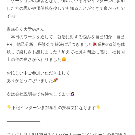
ニケーションの練習となり、働いている方やインターンに参加
した方の思いや価値観を少しでも知ることができて良かったで
す♪」
青森公立大学/Aさん
「本日のワークを通して、就活に対する悩みを自己紹介、自己
PR、他己分析、座談会で解決に近づきました
業務の1部を体
験して楽しさも感じました！加えて社風を間近に感じ、社員同
士の仲の良さが伝わりました
」
お忙しい中ご参加いただきまして
ありがとうございました
次は会社説明会でお待ちしてます
下記インターン参加学生の投稿文になります
————————
こんにちは！8月28日みらいパートナーズインターンの参加学生