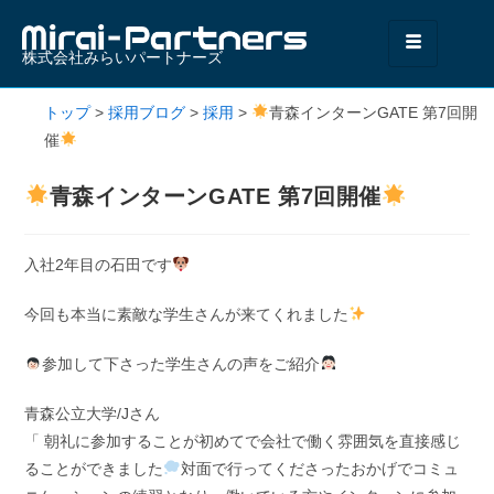
株式会社みらいパートナーズ
トップ
>
採用ブログ
>
採用
>
青森インターンGATE 第7回開
催
青森インターンGATE 第7回開催
入社2年目の石田です
今回も本当に素敵な学生さんが来てくれました
参加して下さった学生さんの声をご紹介
青森公立大学/Jさん
「 朝礼に参加することが初めてで会社で働く雰囲気を直接感じ
ることができました
対面で行ってくださったおかげでコミュ