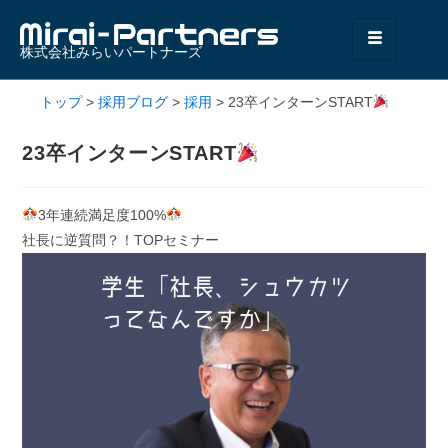
株式会社みらいパートナーズ
トップ
>
採用ブログ
>
採用
>
23卒インターンSTART
23卒インターンSTART
3年連続満足度100%
社長に逆質問？！TOPセミナー