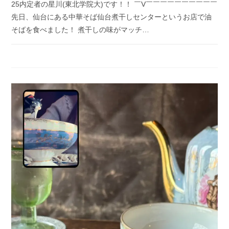
25内定者の星川(東北学院大)です！！ ￣V￣￣￣￣￣￣￣￣￣￣
先日、仙台にある中華そば仙台煮干しセンターというお店で油
そばを食べました！ 煮干しの味がマッチ…