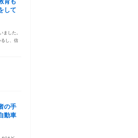
教育も
をして
いました。
いるし、信
者の手
自動車