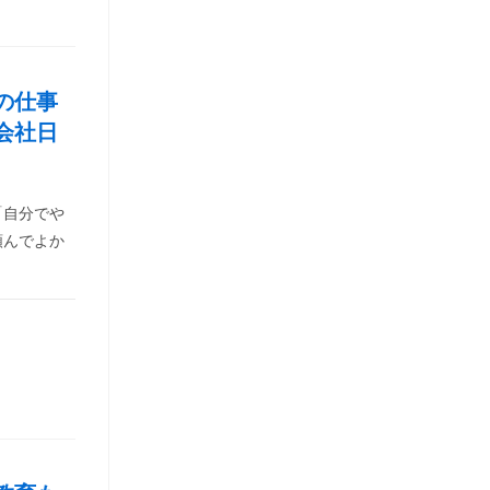
の仕事
会社日
「自分でや
頼んでよか