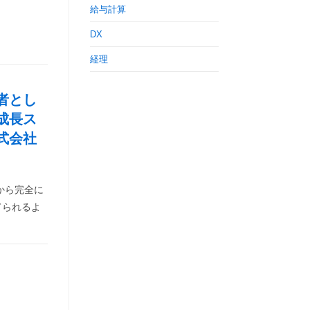
給与計算
DX
経理
者とし
成長ス
式会社
から完全に
てられるよ