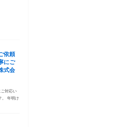
ご依頼
寧にご
株式会
にご対応い
す。 年明け