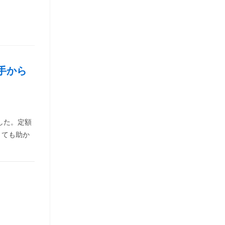
手から
した。定額
とても助か