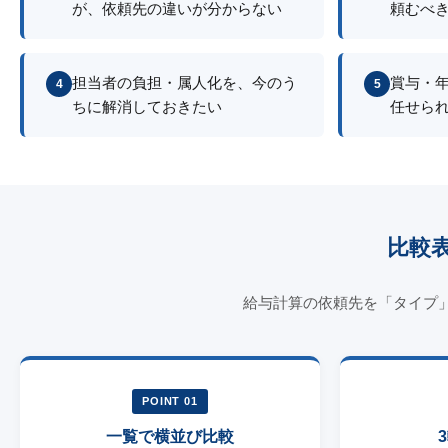
が、依頼先の違いが分からない
頼むべ
担当者の負担・属人化を、今のう
賞与・
4
5
ちに解消しておきたい
任せら
比較
給与計算の依頼先を「タイプ
POINT 01
一覧で横並び比較