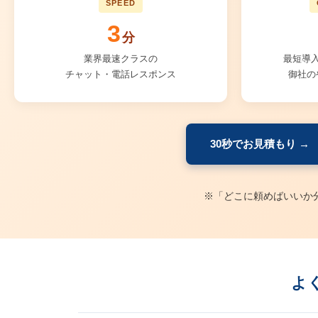
SPEED
3
分
業界最速クラスの
最短導
チャット・電話レスポンス
御社の
30秒でお見積もり →
※「どこに頼めばいいか
よ