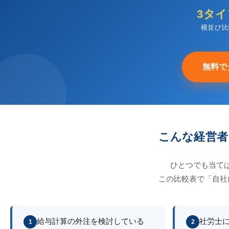
3タイ
横並び比
無料で
こんな経営者
ひとつでも当て
この比較表で「自社
給与計算の外注を検討している
社労士
1
2