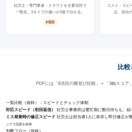
社労士・専門業者・クラウドを主要項目で
コスト・スピ
一覧化。3タイプの違いが1枚で分かる。
点。自社
8項目
比較
PDFには「8項目の横並び比較」＋「3軸スコ
一覧比較（抜粋）：スピードとチェック体制
対応スピード（初回返信）
社労士事務所は繁忙期に数日待ちも。給
ミス発覚時の修正スピード
社労士は担当者1人に依存し即日修正が
ックで品質を担保
判断フロー（抜粋）