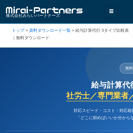
株式会社みらいパートナーズ
トップ
>
資料ダウンロード一覧
>
給与計算代行 3タイプ比較表
｜無料ダウンロード
無
給与計算代
社労士／専門業者
対応スピード・コスト・対応範
「どこに頼めばいいか分からな