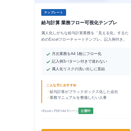
テンプレート
給与計算 業務フロー可視化テンプレ
属人化しがちな給与計算業務を「見える化」するた
めのExcelフローチャートテンプレ。記入例付き。
月次業務をA4 1枚にフロー化
記入例3パターン付きで迷わない
属人化リスクの洗い出しに直結
こんな方におすすめ
給与計算がブラックボックス化した会社
業務マニュアルを整備したい人事
Excel＋PDF
A4 5ページ
公開中