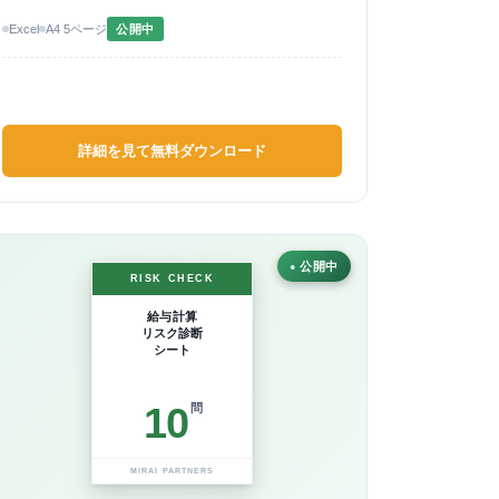
Excel
A4 5ページ
公開中
詳細を見て無料ダウンロード
公開中
RISK CHECK
給与計算
リスク診断
シート
10
問
MIRAI PARTNERS