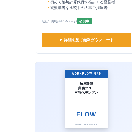
初めて給与計算代行を検討する経営者
複数業者を比較中の人事ご担当者
読了 約8分
A4 4ページ
公開中
▶ 詳細を見て無料ダウンロード
WORKFLOW MAP
給与計算
業務フロー
可視化テンプレ
FLOW
MIRAI PARTNERS