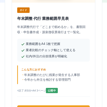
ガイド
年末調整 代行 業務範囲早見表
年末調整代行で「どこまで頼めるか」を、書類回
収・申告書作成・源泉徴収票発行まで一覧化。
業務範囲をA4 1枚で把握
業者比較のチェック軸として使える
社内/外注の分担境界が明確化
こんな方におすすめ
年末調整のたびに残業が発生する人事部
今年から外注を検討する管理部門
読了 約5分
A4 3ページ
公開中