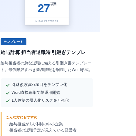
27
項目
MIRAI PARTNERS
テンプレート
給与計算 担当者退職時 引継ぎテンプレ
給与担当者の急な退職に備える引継ぎ書テンプレー
ト。最低限残すべき業務情報を網羅したWord形式。
引継ぎ必須27項目をテンプレ化
Word直接編集で即運用開始
1人体制の属人化リスクを可視化
こんな方におすすめ
給与担当が1人体制の中小企業
担当者の退職予定が見えている経営者