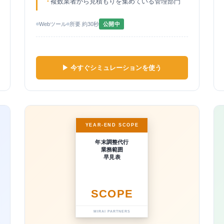
複数業者から見積もりを集めている管理部門
Webツール
所要 約30秒
公開中
▶ 今すぐシミュレーションを使う
YEAR-END SCOPE
年末調整代行
業務範囲
早見表
SCOPE
MIRAI PARTNERS