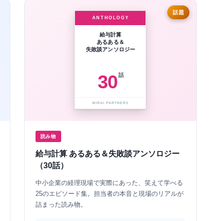
話題
ANTHOLOGY
給与計算
あるある＆
失敗談アンソロジー
30
話
MIRAI PARTNERS
読み物
給与計算 あるある＆失敗談アンソロジー
（30話）
中小企業の経理現場で実際にあった、笑えて学べる
25のエピソード集。担当者の本音と現場のリアルが
詰まった読み物。