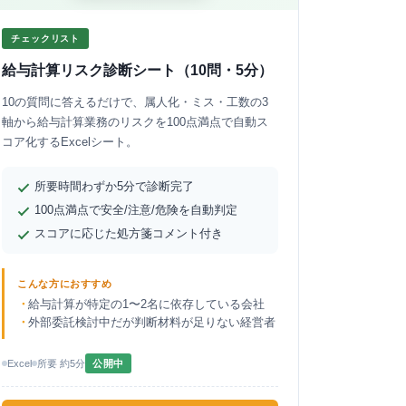
チェックリスト
給与計算リスク診断シート（10問・5分）
10の質問に答えるだけで、属人化・ミス・工数の3
軸から給与計算業務のリスクを100点満点で自動ス
コア化するExcelシート。
所要時間わずか5分で診断完了
100点満点で安全/注意/危険を自動判定
スコアに応じた処方箋コメント付き
こんな方におすすめ
給与計算が特定の1〜2名に依存している会社
外部委託検討中だが判断材料が足りない経営者
Excel
所要 約5分
公開中