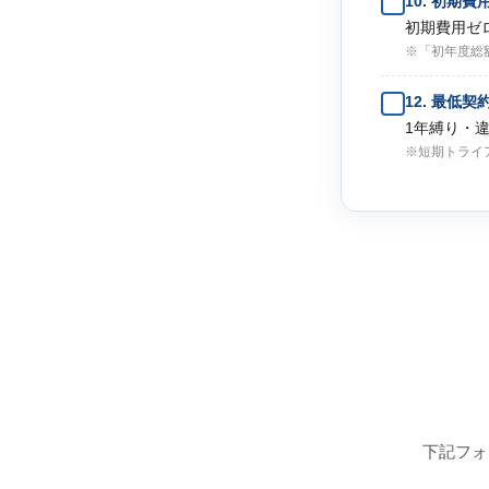
10. 初期
初期費用ゼ
※「初年度総
12. 最低
1年縛り・
※短期トライ
下記フォ