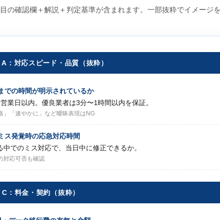
7項目の確認欄＋解説＋判定基準が含まれます。一部抜粋でイメージ
RY A：対応スピード・品質（抜粋）
信までの時間が明示されているか
1営業日以内。優良業者は3分〜1時間以内を保証。
絡」「速やかに」など曖昧表現はNG
算ミス発覚時の応急対応時間
る中でのミス対応で、当日中に修正できるか。
の対応可否も確認
RY C：料金・契約（抜粋）