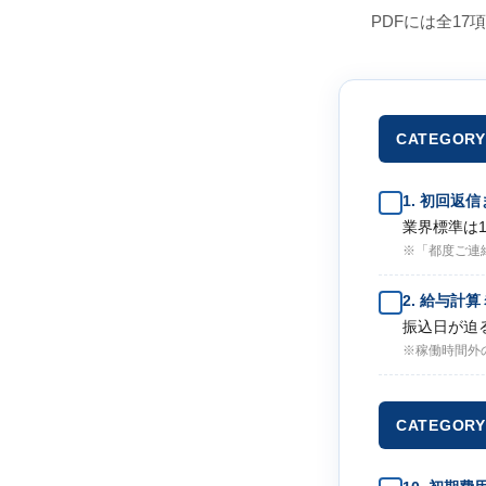
PDFには全1
CATEGO
1. 初回返
業界標準は
※「都度ご連
2. 給与計
振込日が迫
※稼働時間外
CATEGO