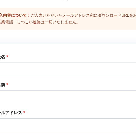
入内容について：
ご入力いただいたメールアドレス宛にダウンロードURLを
営業電話・しつこい連絡は一切いたしません。
社名
*
名前
*
ールアドレス
*