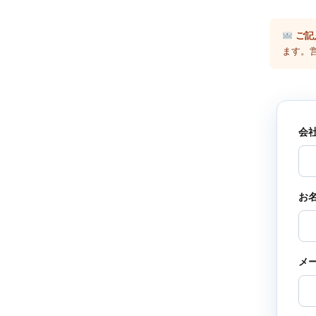
ご記
ます。
会
お
メ