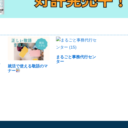
まるごと事務代行セン
ター
就活で使える敬語のマ
ナー