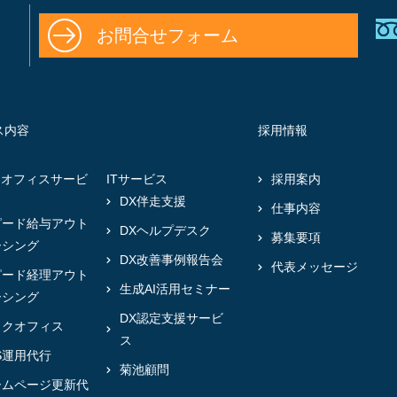
お問合せフォーム
ス内容
採用情報
クオフィスサービ
ITサービス
採用案内
DX伴走支援
仕事内容
ピード給与アウト
DXヘルプデスク
募集要項
ーシング
DX改善事例報告会
代表メッセージ
ピード経理アウト
生成AI活用セミナー
ーシング
DX認定支援サービ
ックオフィス
ス
S運用代行
菊池顧問
ームページ更新代