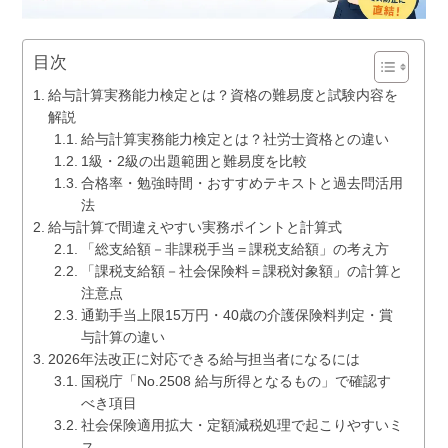
目次
給与計算実務能力検定とは？資格の難易度と試験内容を
解説
給与計算実務能力検定とは？社労士資格との違い
1級・2級の出題範囲と難易度を比較
合格率・勉強時間・おすすめテキストと過去問活用
法
給与計算で間違えやすい実務ポイントと計算式
「総支給額－非課税手当＝課税支給額」の考え方
「課税支給額－社会保険料＝課税対象額」の計算と
注意点
通勤手当上限15万円・40歳の介護保険料判定・賞
与計算の違い
2026年法改正に対応できる給与担当者になるには
国税庁「No.2508 給与所得となるもの」で確認す
べき項目
社会保険適用拡大・定額減税処理で起こりやすいミ
ス