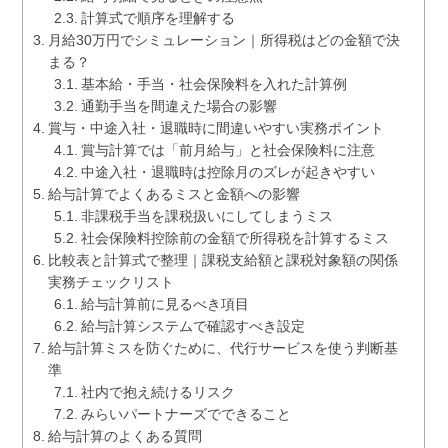
計算式で順序を理解する
月給30万円でシミュレーション｜所得税はどの金額で決
まる？
基本給・手当・社会保険料を入れた計算例
通勤手当を間違えた場合の影響
賞与・中途入社・退職時に間違いやすい実務ポイント
賞与計算では「前月給与」と社会保険料に注意
中途入社・退職時は控除月のズレが起きやすい
給与計算でよくあるミスと金額への影響
非課税手当を課税扱いにしてしまうミス
社会保険料控除前の金額で所得税を計算するミス
比較表と計算式で整理｜課税支給額と課税対象額の関係
実務チェックリスト
給与計算前に見るべき項目
給与計算システムで確認すべき設定
給与計算ミスを防ぐために、代行サービスを使う判断基
準
社内で抱え続けるリスク
みらいパートナーズでできること
給与計算のよくある質問